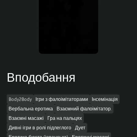
Вподобання
Body2Body
Ігри з фалоімітаторами
Інсемінація
Вербальна еротика
Взаємний фалоімітатор.
Взаємні масажі
Гра на пальцях
Дивні ігри в ролі підлеглого
Дует