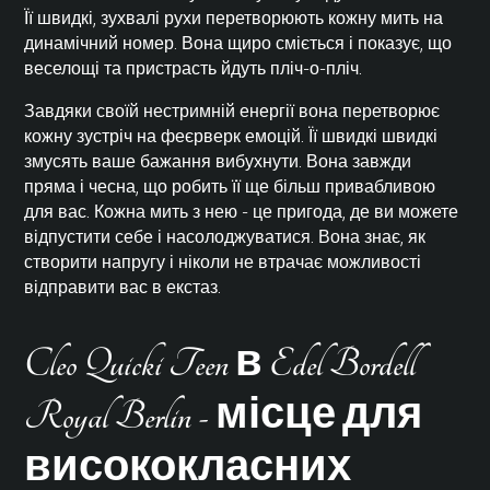
Її швидкі, зухвалі рухи перетворюють кожну мить на
динамічний номер. Вона щиро сміється і показує, що
веселощі та пристрасть йдуть пліч-о-пліч.
Завдяки своїй нестримній енергії вона перетворює
кожну зустріч на феєрверк емоцій. Її швидкі швидкі
змусять ваше бажання вибухнути. Вона завжди
пряма і чесна, що робить її ще більш привабливою
для вас. Кожна мить з нею - це пригода, де ви можете
відпустити себе і насолоджуватися. Вона знає, як
створити напругу і ніколи не втрачає можливості
відправити вас в екстаз.
Cleo Quicki Teen в Edel Bordell
Royal Berlin - місце для
висококласних