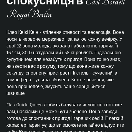
спокусниця в Edel Bordell
Royal Berlin
Клео Квікі Квін - втілення хтивості та веселощів. Вона
носить червоне мереживо і запалює кожну вечірку. У
свої 22 вона молода, зухвала і абсолютно гаряча. Її
167 см, 80 D натуральний і 58 кг роблять її ідеальною
супутницею для незабутніх пригод. Вона точно знає,
як звести вас з розуму, тому що вона живе кожну
секунду, сповнену пристрасті. Її стиль - сучасний, а
атмосфера - ультра-збочена. Кожне речення, яке
вона прошепоче, змусить ваше серце битися
швидше.
Cleo Quicki Queen любить балувати чоловіків і покаже
вам, наскільки це може бути збочено. Вона завжди
готова до спонтанних пригод і гарячих сесій. Її легкий
характер гарантує, що ви зможете негайно відпустити
себе. Вона поєднує зухвалі висловлювання з