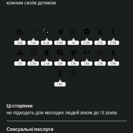
кожним своїм дотиком.
206
1.4k
6.4k
3.9k
4k
2.9k
2.7k
2.9k
1.7k
2.9k
2.4k
1.5k
1.3k
1.5k
2.5k
1.9k
1.8k
Ці сторінки
не підходять для молодих людей віком до 18 років.
Сексуальні послуги