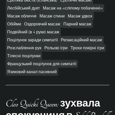
Еротика бюста (іспанська)
Еротичні масажі
Лесбійський дует
Масаж на «сліпому побаченні»
Масаж обличчя
Масаж спини
Масаж удвох
Обійми
Оздоровчий масаж
Парний масаж
Подвійний (в 4 руки) масаж
Поцілунок заради симпатії
Релаксаційний масаж
Розслаблення рук
Рольові ігри
Трохи покірні ігри
Тілесні поцілунки
Французький поцілунок для симпатії
Язиковий канал пасивний
Cleo Quicki Queen: зухвала