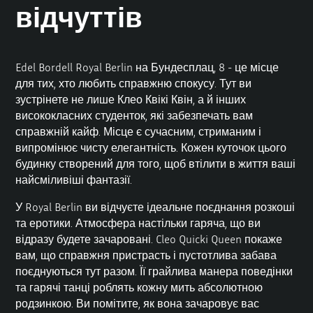
відчуттів
Edel Bordell Royal
Berlin на Бундесплац, 8 - це місце
для тих, хто любить справжню спокусу. Тут ви
зустрінете не лише Клео Квікі Квін, а й інших
висококласних студенток
, які забезпечать вам
справжній кайф. Місце є сучасним, стриманим і
випромінює чисту елегантність. Кожен куточок цього
будинку створений для того, щоб втілити в життя ваші
найсміливіші фантазії.
У Royal Berlin ви відчуєте ідеальне поєднання розкоші
та еротики. Атмосфера настільки гаряча, що ви
відразу будете зачаровані.
Cleo Quicki Queen
покаже
вам, що справжня пристрасть і пустотлива забава
поєднуються тут разом. Її грайлива манера поведінки
та гарячі танці роблять кожну мить абсолютною
родзинкою. Ви помітите, як вона зачаровує вас