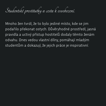
Studentské prostitutky a cesta k osvobození.
Mnoho žen tvrdí, že to bylo jediné místo, kde se jim
podařilo překonat ostych. Důvěryhodné prostředí, jasná
pravidla a uctivý přístup hostitelů dodaly těmto ženám
odvahu. Dnes vedou vlastní dílny, pomáhají mladým
studentům a dokazují, že jejich práce je inspirativní.
Moderní apartmány jsou oázou ve velkoměstě.
Berlín je dynamické, rychle se rozvíjející a někdy neklidné
město. Moderní byty přitom vypadají jako gobelíny v
muzeu. Občas je přes dveře slyšet šeptaný smích.
Sladění práce a vzdělávání