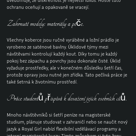
ochranu oceňují a opakovaně se vracejí.
Zahrnuté modely: materiály a péče.
Všechny koberce jsou ručně vyráběné a ložní prádlo je
vyrobeno ze saténové bavlny. Úklidové týmy mezi
návštěvami kontrolují každý kout. Díky tomu je každý
pokoj bez zápachu a povrchy jsou dokonale čisté. Úklid
vyžaduje prostředky, ale v konečném důsledku šetří čas,
protože opravy jsou nutné jen zřídka. Tato pečlivá práce je
také šetrná k životnímu prostředí.
Práce studentů přispívá k dosažení jejich osobních cílů.
Mnoho návštěvníků si šetří peníze na magisterské
studium, plánuje studovat v zahraničí nebo se naučit nový
jazyk a Royal Girl nabízí flexibilní vzdělávací programy a
interní magisterské kurzy. Tímto způsobem si tyto ženy