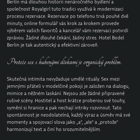
Berlín má dlouhou historii nenáročného bydlení a
společnost Royalgirl tuto tradici využívá k modernizaci
procesu rezervace. Rezervace po telefonu trvá pouhé dvě
minuty, online formulář vás krok za krokem provede
výběrem vašich favoritů a kancelář vám rezervaci potvrdí
zprávou. Žádné dlouhé čekání, žádný stres. Hotel Bodel
Berlin je tak autentický a efektivní zároveň.
Protože sex s hubenými dívkami je organický problém.
Skutečná intimita nevyžaduje umělé rituály. Sex mezi
jemnými přáteli v modelčině pokoji je založen na dialogu,
mimice a něžném laskání. Nejsou zde žádné připravené
rušivé scény. Hostitel a host krátce proberou své touhy,
vymění si hranice a pak nechají intriky rozvinout. Tato
spontánnost je neodolatelná, každý výraz a úsměv má své
momenty a spojovací slova jako „a“, „ale“ a „protože“
harmonizují text a činí ho srozumitelnějším.