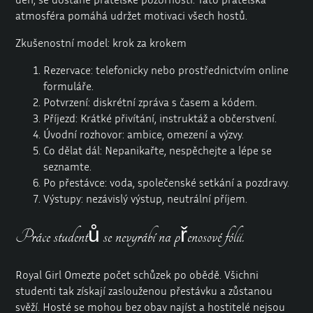
atmosféra pomáhá udržet motivaci všech hostů.
Zkušenostní model: krok za krokem
Rezervace: telefonicky nebo prostřednictvím online
formuláře.
Potvrzení: diskrétní zpráva s časem a kódem.
Příjezd: Krátké přivítání, instruktáž a občerstvení.
Úvodní rozhovor: ambice, omezení a výzvy.
Co dělat dál: Nepanikařte, nespěchejte a lépe se
seznamte.
Po přestávce: voda, společenské setkání a pozdravy.
Výstupy: nezávislý výstup, neutrální příjem.
Práce studentů se nevyrábí na přenosové fólii.
Royal Girl Omezte počet schůzek po obědě. Všichni
studenti tak získají zaslouženou přestávku a zůstanou
svěží. Hosté se mohou bez obav najíst a hostitelé nejsou