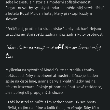
sebe koexistuje historie a moderní sofistikovanost.
Elegantní svatby, vysoký standard a svědomitý servis dělají
z hotelu Royal Maiden hotel, který překvapí každým
slovem.
Přečtěte si, proč se tu studentské šlapky tak baví. Nejsou
tu žádná jevištní světla, žádná mlha, žádné kulty osobnosti.
Show Suites nastavují nová měřítka pro luxusní volný
čas.
Myšlenka na vytvoření Model Suite se zrodila z touhy
pořádat schůzky v uvolněné atmosféře. Důraz je kladen
spíše na čisté linie, jemné barvy a kvalitní látky než na
efektní inscenace. Pokoje připomínají butikové rezidence,
ale nabízejí síť propojených služeb.
Každý hostitel se může sám rozhodnout, jak své hosty
přivítá, co jim nabídne a kolik času jim věnuje. Díky této