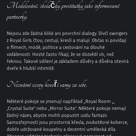
Modelování: školačky prostitutky jako informované
partnerky.
Nejsou zde žádná klišé ani povrchní dialogy. Dívčí swingers
z Royal Girls čtou, cestují, kreslí a malují. Občas si povídají
o filmech, módě, politice a cestování na dlouhé
vzdálenosti. Hosté často říkají, že se dozvědí víc, než
řeknou. Takové sdílení je základem důvěry a důvěra otevírá
dveře k hlubší intimitě.
Neznámé vzory hovoří samy za sebe.
Některé pokoje se jmenují například
„Royal Room
„,
„Crystal Suite“ nebo „Mirror Suite“. Některé pokoje nemají
žádný název, abyste mohli popustit uzdu fantazii.
Samozřejmostí jsou prostorná křesla, zvukotěsné koberce,
dobře udržované koupelny a decentní umělecká díla.