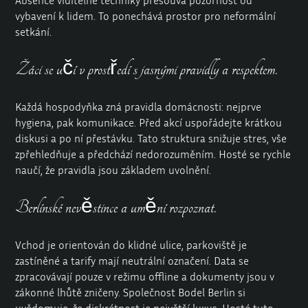
Absence viditelné techniky přesouvá pozornost od
vybavení k lidem. To ponechává prostor pro neformální
setkání.
Žáci se učí v prostředí s jasnými pravidly a respektem.
Každá hospodyňka zná pravidla domácnosti: nejprve
hygiena, pak komunikace. Před akcí uspořádejte krátkou
diskusi a po ní přestávku. Tato struktura snižuje stres, vše
zpřehledňuje a předchází nedorozuměním. Hosté se rychle
naučí, že pravidla jsou základem uvolnění.
Berlínské nevěstince a umění rozpoznat.
Vchod je orientován do klidné ulice, parkoviště je
zastíněné a tarify mají neutrální označení. Data se
zpracovávají pouze v režimu offline a dokumenty jsou v
zákonné lhůtě zničeny. Společnost Bodel Berlin si
uvědomuje, že diskrétnost je největší luxus. Hosté tuto