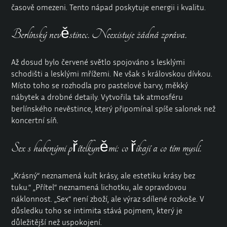
časově omezeni. Tento nápad poskytuje energii i kvalitu.
Berlínský nevěstinec. Neexistuje žádná zpráva.
Až dosud bylo červené světlo spojováno s lesklými
schodišti a lesklými mřížemi. Ne však s
královskou dívkou
.
Místo toho se rozhodla pro pastelové barvy, měkký
nábytek a drobné detaily. Vytvořila tak atmosféru
berlínského nevěstince, který připomínal spíše salonek než
koncertní síň.
Sex s hubenými přítelkyněmi: co říkají a co tím myslí.
„Krásný“ neznamená kult krásy, ale estetiku krásy bez
tuku.“ „Přítel“ neznamená lichotku, ale opravdovou
náklonnost. „Sex“ není zboží, ale výraz sdílené rozkoše. V
důsledku toho se intimita stává pojmem, který je
důležitější než uspokojení.