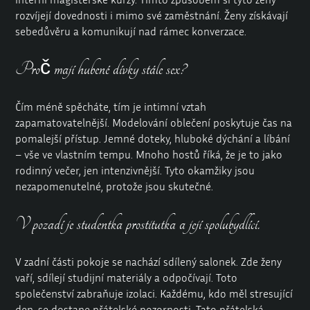
rozvíjejí dovednosti i mimo své zaměstnání. Ženy získávají
sebedůvěru a komunikují nad rámec konverzace.
Proč mají hubené dívky stále sex?
Čím méně spěcháte, tím je intimní vztah
zapamatovatelnější. Modelování oblečení poskytuje čas na
pomalejší přístup. Jemné doteky, hluboké dýchání a líbání
– vše ve vlastním tempu. Mnoho hostů říká, že je to jako
rodinný večer, jen intenzivnější. Tyto okamžiky jsou
nezapomenutelné, protože jsou skutečné.
V pozadí je studentka prostitutka a její spolubydlící.
V zadní části pokoje se nachází sdílený salonek. Zde ženy
vaří, sdílejí studijní materiály a odpočívají. Toto
společenství zabraňuje izolaci. Každému, kdo měl stresující
den, se dostane přátelské pozornosti. Tato přátelská