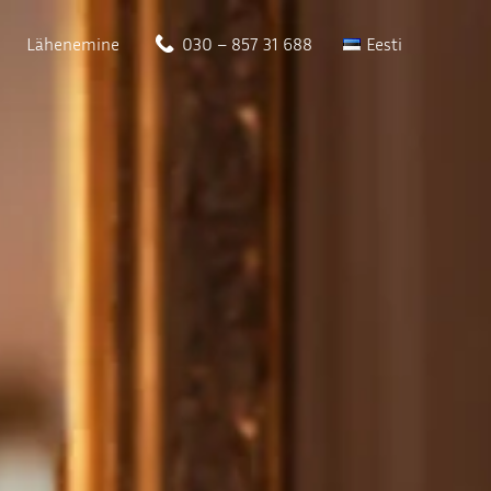
Lähenemine
030 – 857 31 688
Eesti