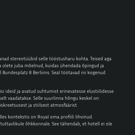
vanad stereotüübid selle tööstusharu kohta. Teised aga
la olete juba mõelnud, kuidas ühendada õpingud ja
l Bundesplatz 8 Berliinis. Seal töötavad nii kogenud
si ideid ja avatud suhtumist erinevatesse elustiilidesse.
iselt vaadatakse. Selle suurlinna hõngu keskel on
skreetsusest ja stiilsest atmosfäärist.
es kontekstis on Royal oma profiili lihvinud.
uttavlikule õhkkonnale. See tähendab, et hotell ei ole