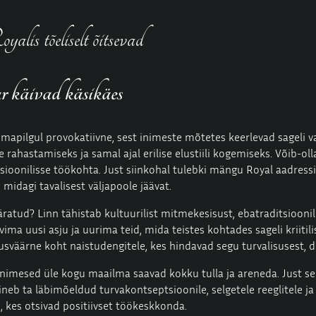
alis tõeliselt õitsevad
ur käivad käsikäes
esmapilgul provokatiivne, sest inimeste mõtetes keerlevad sageli 
ahastamiseks ja samal ajal erilise elustiili kogemiseks. Võib-ol
tsioonilisse töökohta. Just siinkohal tulebki mängu Royal aadressi
 midagi tavalisest väljapoole jäävat.
ratud? Linn tähistab kultuurilist mitmekesisust, ebatraditsioonili
ima uusi asju ja uurima teid, mida teistes kohtades sageli kriitil
usväärne koht naistudengitele, kes hindavad segu turvalisusest, di
imesed üle kogu maailma saavad kokku tulla ja areneda. Just sell
b ta läbimõeldud turvakontseptsioonile, selgetele reeglitele ja t
e, kes otsivad positiivset töökeskkonda.