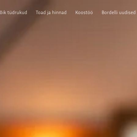
õik tüdrukud
Toad ja hinnad
Koostöö
Bordelli uudised