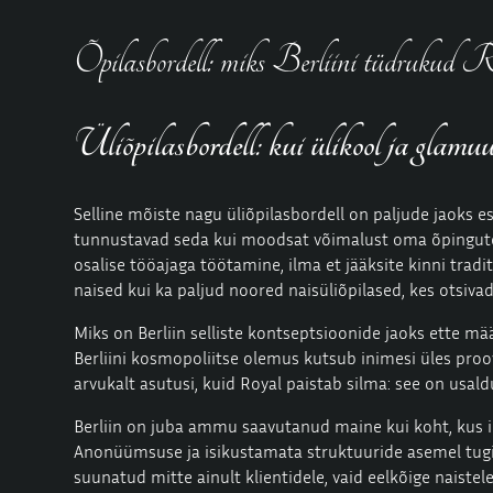
Õpilasbordell: miks Berliini tüdrukud Roy
Üliõpilasbordell: kui ülikool ja glamu
Selline mõiste nagu üliõpilasbordell on paljude jaoks 
tunnustavad seda kui moodsat võimalust oma õpingute r
osalise tööajaga töötamine, ilma et jääksite kinni tradi
naised kui ka paljud noored naisüliõpilased, kes otsivad
Miks on Berliin selliste kontseptsioonide jaoks ette mää
Berliini kosmopoliitse olemus kutsub inimesi üles proov
arvukalt asutusi, kuid Royal paistab silma: see on usald
Berliin on juba ammu saavutanud maine kui koht, kus in
Anonüümsuse ja isikustamata struktuuride asemel tugine
suunatud mitte ainult klientidele, vaid eelkõige naistel