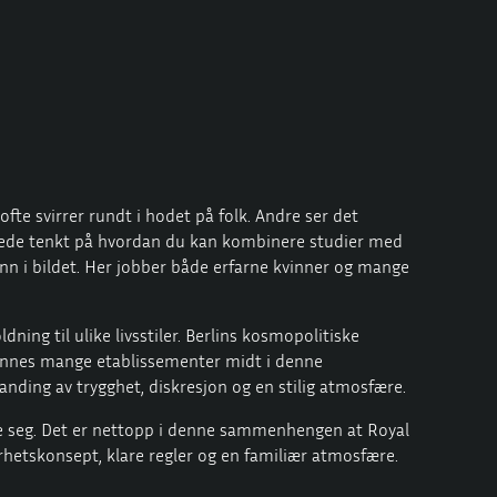
te svirrer rundt i hodet på folk. Andre ser det
llerede tenkt på hvordan du kan kombinere studier med
 inn i bildet. Her jobber både erfarne kvinner og mange
ning til ulike livsstiler. Berlins kosmopolitiske
t finnes mange etablissementer midt i denne
landing av trygghet, diskresjon og en stilig atmosfære.
le seg. Det er nettopp i denne sammenhengen at Royal
erhetskonsept, klare regler og en familiær atmosfære.