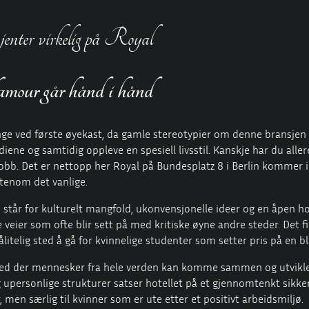
jenter virkelig på Royal
lamour går hånd i hånd
 ved første øyekast, da gamle stereotypier om denne bransjen of
diene og samtidig oppleve en spesiell livsstil. Kanskje har du a
ll jobb. Det er nettopp her Royal på Bundesplatz 8 i Berlin kommer
utenom det vanlige.
 står for kulturelt mangfold, ukonvensjonelle ideer og en åpen hold
ske veier som ofte blir sett på med kritiske øyne andre steder. De
litelig sted å gå for kvinnelige studenter som setter pris på en b
t sted der mennesker fra hele verden kan komme sammen og utvik
og upersonlige strukturer satser hotellet på et gjennomtenkt sikk
 men særlig til kvinner som er ute etter et positivt arbeidsmiljø.