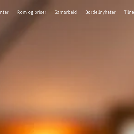
enter
Rom og priser
Samarbeid
Bordellnyheter
Tiln