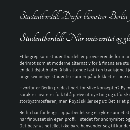
Studentbordell: Derfor blomstrer Berlin-
Studentbordell: Når universitet og g
Et begrep som studentbordell er provoserende for mange
derimot som et moderne alternativ for å finansiere stu
en deltidsjobb uten å bli sittende fast i en tradisjone
unge kvinnelige studenter som er på utkikk etter noe 
Hvorfor er Berlin predestinert for slike konsepter? Byen
karakter inviterer folk til å prøve ut nye ting og utfor
storbyatmosfæren, men Royal skiller seg ut: Det er et på
Berlin har for lengst opparbeidet seg et rykte som e
har finpusset sin egen profil. I stedet for anonymitet 
Det betyr at hotellet ikke bare henvender seg til kunder,