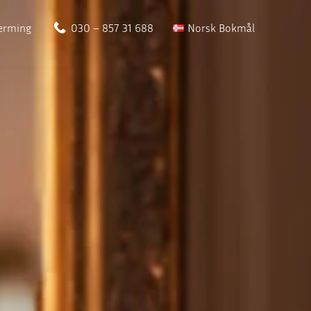
ærming
030 – 857 31 688
Norsk Bokmål