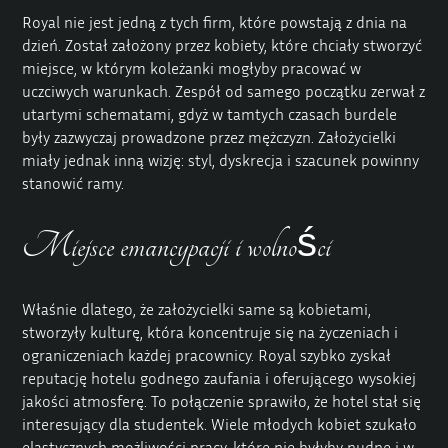
Royal nie jest jedną z tych firm, które powstają z dnia na
dzień. Został założony przez kobiety, które chciały stworzyć
miejsce, w którym koleżanki mogłyby pracować w
uczciwych warunkach. Zespół od samego początku zerwał z
utartymi schematami, gdyż w tamtych czasach burdele
były zazwyczaj prowadzone przez mężczyzn. Założycielki
miały jednak inną wizję: styl, dyskrecja i szacunek powinny
stanowić ramy.
Miejsce emancypacji i wolności
Właśnie dlatego, że założycielki same są kobietami,
stworzyły kulturę, która koncentruje się na życzeniach i
ograniczeniach każdej pracownicy. Royal szybko zyskał
reputację hotelu godnego zaufania i oferującego wysokiej
jakości atmosferę. To połączenie sprawiło, że hotel stał się
interesujący dla studentek. Wiele młodych kobiet szukało
elastycznych możliwości pracy, które nie byłyby nudne i w