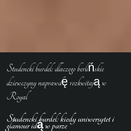
Studencki burdel: dlaczego berlińskie
dziewczyny naprawdę rozkwitają w
Royal
Studencki burdel: kiedy uniwersytet i
glamour idą w parze