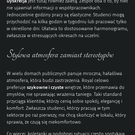
Dyskrecja
jest tutaj również zaletą. Zespół dba o to, by nikt
nie ujawniał informacji o współpracownikach.
Jednocześnie godziny pracy są elastyczne. Studenci mogą
przychodzić na kilka godzin w tygodniu lub pracować tylko
w określone dni. Ułatwia to dostosowanie harmonogramu,
zwłaszcza w stresujących okresach na uczelni.
Stylowa atmosfera zamiast stereotypów
W wielu domach publicznych panuje mroczna, hałaśliwa
atmosfera, która budzi zastrzeżenia. Royal celowo
preferuje
szykowne i czyste
wnętrze, które przemawia do
zmysłów, nie sprawiając wrażenia taniego. Taki standard
przyciąga klientów, którzy cenią sobie spokój, elegancję i
komfort. Zwłaszcza studenci, którzy pracują w tym
sektorze po raz pierwszy, nie chcą skończyć w lokalu, który
sprawia, że czują się niekomfortowo.
Co więcej, koleżanki w podobnej sytuacji często spotykają