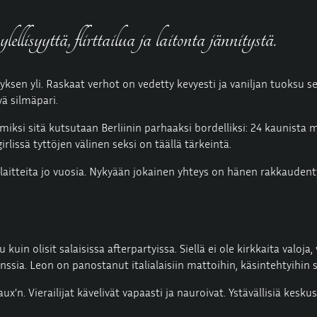
ellisyyttä, flirttailua ja laitonta jännitystä.
nyksen yli. Raskaat verhot on vedetty kevyesti ja vaniljan tuoksu s
ä silmäpari.
n, miksi sitä kutsutaan Berliinin parhaaksi bordelliksi: 24 kaunist
rlissä tyttöjen välinen seksi on täällä tärkeintä.
aitteita jo vuosia. Nykyään jokainen yhteys on hänen rakkaudentyö
u kuin olisit salaisissa afterpartyissa. Siellä ei ole kirkkaita valoj
nssia. Leon on panostanut italialaisiin mattoihin, käsintehtyihin 
’n. Vierailijat kävelivät vapaasti ja nauroivat. Ystävällisiä keskust