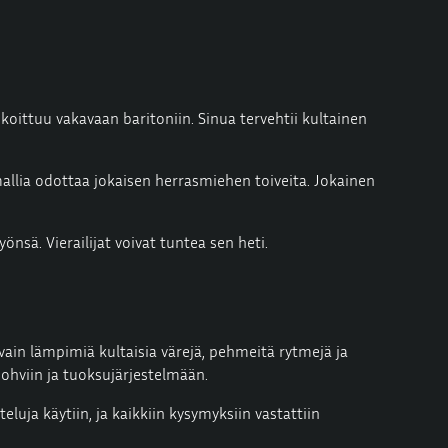
ekoittuu vakavaan baritoniin. Sinua tervehtii kultainen
a mallia odottaa jokaisen herrasmiehen toiveita. Jokainen
nsä. Vierailijat voivat tuntea sen heti.
a, vain lämpimiä kultaisia värejä, pehmeitä rytmejä ja
sohviin ja tuoksujärjestelmään.
eluja käytiin, ja kaikkiin kysymyksiin vastattiin