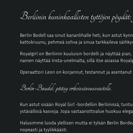
Berliinin kuninkaallisten tyttöjen pöydät: yl
Berlin Bodell saa sinut kananlihalle heti, kun astut kyn
kattokruunu, pehmeä sohva ja sinua tarkkaileva säihkyv
Royalgirl on Berliinin kuuluisin bordelli ja näyttää pia
nainen näyttää Insta-unelmalta, sillä itse asiassa Royalgi
Operaattori Leon on korjannut, testannut ja asentanut l
Berlin-Baudel: pääsy erikoissiivousosastolle.
Kun astut sisään Royal Girl -bordelliin Berliinissä, tuntu
ystävällisiä kasvoja. Jopa vastaanottoalue huokuu elega
Halusimme luoda ylellisen mutta ei tylsän Berlin Bordeaux
nopeasti ja tyylikkäästi.