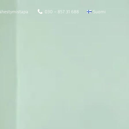
ähestymistapa
030 – 857 31 688
Suomi