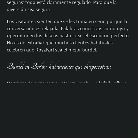
seguras: todo está claramente regulado. Para que la
diversión sea segura.
Los visitantes sienten que se les toma en serio porque la
conversación es relajada. Palabras conectivas como «y» y
«pero» unen los deseos hasta crear el escenario perfecto.
No es de extrañar que muchos clientes habituales
celebren que Royalgirl sea el mejor burdel.
Burdel en Berlín: habitaciones que chisporrotean
Nombres de suite como «Velvet Crush», «Skyfall Loft» o
«Ginger Flame» bastan para acelerar tu corazón. Un paso
dentro y las tiras de LED bañan el terciopelo en niebla
rosa. Los techos de espejo juegan con las miradas. Una
pantalla de chimenea parpadea de verdad.
Algunas habitaciones tienen duchas de cristal, otras
tienen doseles reales. El burdel de Berlín Royalgirl ofrece
lugares para rapiditos rápidos o noches épicas. Cada suite