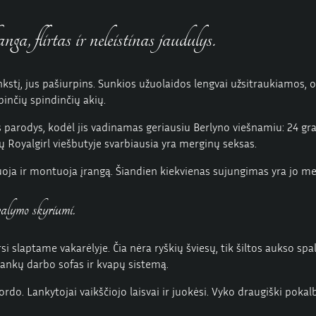
ga, flirtas ir neleistinas jaudulys.
enkstį, jus pašiurpins. Sunkios užuolaidos lengvai užsitraukiamos,
binčių spindinčių akių.
us parodys, kodėl jis vadinamas geriausiu Berlyno viešnamiu: 24 g
sų Royalgirl viešbutyje svarbiausia yra merginų seksas.
a ir montuoja įrangą. Šiandien kiekvienas sujungimas yra jo meilės
alymo skyriumi.
rsi slaptame vakarėlyje. Čia nėra ryškių šviesų, tik šiltos aukso spa
 rankų darbo sofas ir kvapų sistemą.
 Lankytojai vaikščiojo laisvai ir juokėsi. Vyko draugiški pokalbia