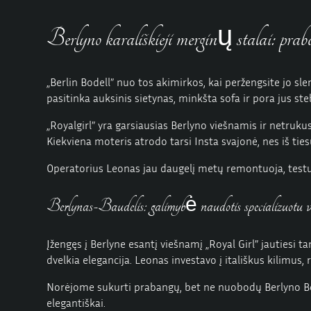
Berlyno karališkieji merginų stalai: praban
„Berlin Bodell” nuo tos akimirkos, kai peržengsite jo sl
pasitinka auksinis sietynas, minkšta sofa ir pora jus ste
„Royalgirl” yra garsiausias Berlyno viešnamis ir netruk
Kiekviena moteris atrodo tarsi Insta svajonė, nes iš tie
Operatorius Leonas jau daugelį metų remontuoja, testuoj
Berlynas-Baudelis: galimybė naudotis specializuotu v
Įžengęs į Berlyne esantį viešnamį „Royal Girl” jautiesi ta
dvelkia elegancija. Leonas investavo į itališkus kilimus,
Norėjome sukurti prabangų, bet ne nuobodų Berlyno Bordo.
elegantiškai.