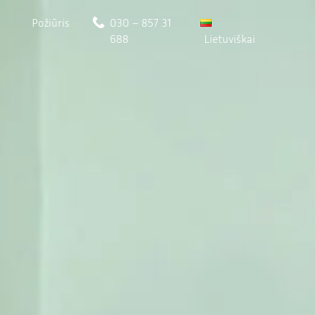
Požiūris
030 – 857 31
688
Lietuviškai