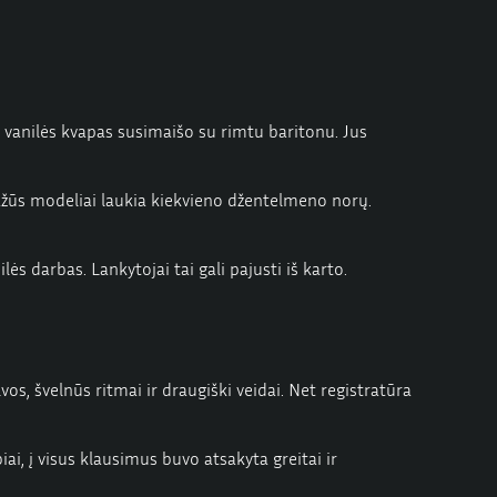
 o vanilės kvapas susimaišo su rimtu baritonu. Jus
ražūs modeliai laukia kiekvieno džentelmeno norų.
 darbas. Lankytojai tai gali pajusti iš karto.
lvos, švelnūs ritmai ir draugiški veidai. Net registratūra
i, į visus klausimus buvo atsakyta greitai ir