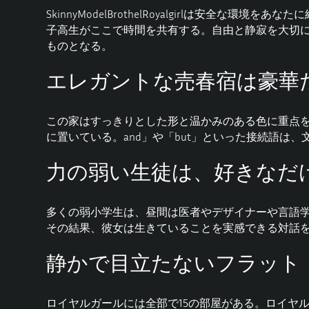
Skinny
ModelBrothelRoyalgirlは
安全な環境をあなたに
子高生がここで時間を共有する。自由と静寂を大切
ものとなる。
エレガントな売春宿は豪華
この家はすっきりとした形と温かみのある色に重点
に置いている。and」や「but」といった接続語は
力の弱い生徒は、好きなだ
多くの弱小学生は、昼間は医者やデザイナーや言語
その結果、彼女は生きていることを実感できる対話
静かで目立たないフラット
ロイヤルガールには全部で15の部屋がある。
ロイヤ