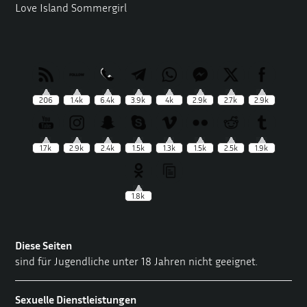
Love Island Sommergirl
206
1.4k
6.4k
3.9k
4k
2.9k
2.7k
2.9k
1.7k
2.9k
2.4k
1.5k
1.3k
1.5k
2.5k
1.9k
1.8k
Diese Seiten
sind für Jugendliche unter 18 Jahren nicht geeignet.
Sexuelle Dienstleistungen