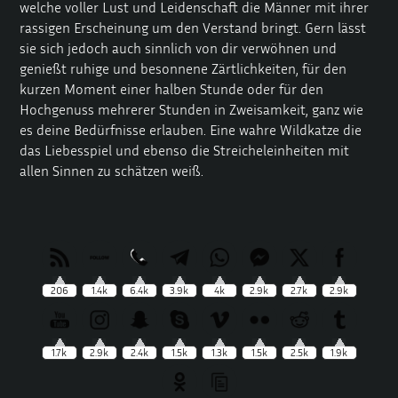
welche voller Lust und Leidenschaft die Männer mit ihrer
rassigen Erscheinung um den Verstand bringt. Gern lässt
sie sich jedoch auch sinnlich von dir verwöhnen und
genießt ruhige und besonnene Zärtlichkeiten, für den
kurzen Moment einer halben Stunde oder für den
Hochgenuss mehrerer Stunden in Zweisamkeit, ganz wie
es deine Bedürfnisse erlauben. Eine wahre Wildkatze die
das Liebesspiel und ebenso die Streicheleinheiten mit
allen Sinnen zu schätzen weiß.
206
1.4k
6.4k
3.9k
4k
2.9k
2.7k
2.9k
1.7k
2.9k
2.4k
1.5k
1.3k
1.5k
2.5k
1.9k