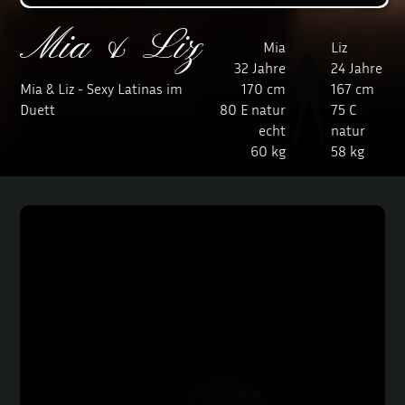
Mia & Liz
Mia
Liz
32 Jahre
24 Jahre
Mia & Liz - Sexy Latinas im
170 cm
167 cm
Duett
80 E natur
75 C
echt
natur
60 kg
58 kg