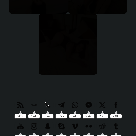
206
1.4k
6.4k
3.9k
4k
2.9k
2.7k
2.9k