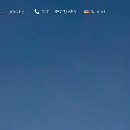
s
Anfahrt
030 – 857 31 688
Deutsch