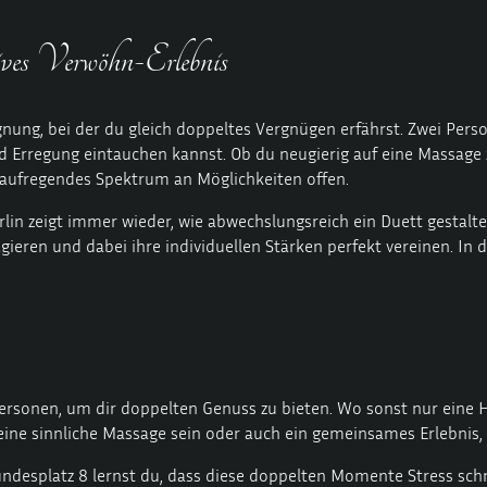
sives Verwöhn-Erlebnis
gnung, bei der du gleich doppeltes Vergnügen erfährst. Zwei Pe
d Erregung eintauchen kannst. Ob du neugierig auf eine Massage z
 aufregendes Spektrum an Möglichkeiten offen.
lin zeigt immer wieder, wie abwechslungsreich ein Duett gestalte
ieren und dabei ihre individuellen Stärken perfekt vereinen. In 
Personen, um dir doppelten Genuss zu bieten. Wo sonst nur eine H
ine sinnliche Massage sein oder auch ein gemeinsames Erlebnis,
ndesplatz 8 lernst du, dass diese doppelten Momente Stress sch