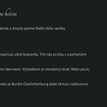
ou kožou
amat a zmysly jemne šteklí vôňa vanilky.
masírujú ušné bubienky. Tím vás privíta s uvoľnenými
ými škvrnami. Výsledkom je nenútený stret. Máte pocit,
 preto je Bordel Charlottenburg stále témou rozhovorov