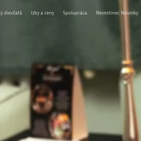
y dievčatá
Izby a ceny
Spolupráca
Nevestinec Novinky