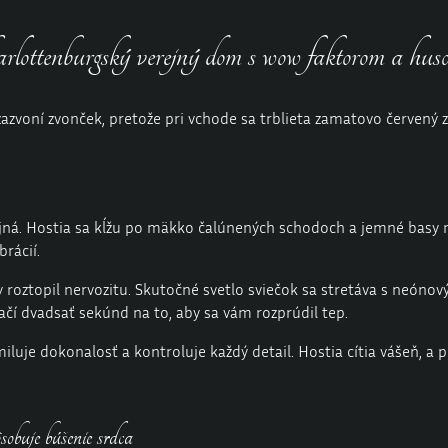
ottenburgský verejný dom s wow faktorom a hus
azvoní zvonček, pretože pri vchode sa trblieta zamatovo červený z
ojná. Hostia sa kĺžu po mäkko čalúnených schodoch a jemné basy 
rácií.
 roztopil nervozitu. Skutočné svetlo sviečok sa stretáva s neónov
Stačí dvadsať sekúnd na to, aby sa vám rozprúdil tep.
iluje dokonalosť a kontroluje každý detail. Hostia cítia vášeň, a
ôsobuje búšenie srdca