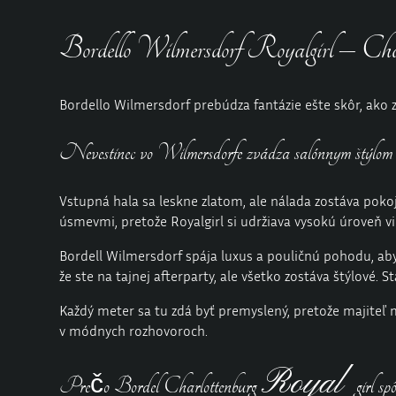
Bordello Wilmersdorf Royalgirl – Charl
Bordello Wilmersdorf prebúdza fantázie ešte skôr, ako z
Nevestinec vo Wilmersdorfe zvádza salónnym štýlom
Vstupná hala sa leskne zlatom, ale nálada zostáva pok
úsmevmi, pretože Royalgirl si udržiava vysokú úroveň vib
Bordell Wilmersdorf spája luxus a pouličnú pohodu, aby
že ste na tajnej afterparty, ale všetko zostáva štýlové. 
Každý meter sa tu zdá byť premyslený, pretože majiteľ m
v módnych rozhovoroch.
Royal
Prečo Bordel Charlottenburg
girl sp