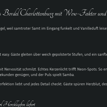
s Bordel Charlottenburg mit Wow-Faktor und
el, weil samtroter Samt im Eingang funkelt und Vanilleduft leise 
 easy. Gäste gleiten über weich gepolsterte Stufen, und ein sanf
 Nervosität schmilzt. Echtes Kerzenlicht trifft Neon-Spots. So ent
g Sekunden genügen, und der Puls spielt Samba.
erfektion liebt und jedes Detail checkt. Gäste spüren Herzblut, d
irl Herzklopfen liefert