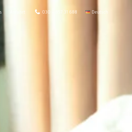
s
Anfahrt
030 – 857 31 688
Deutsch