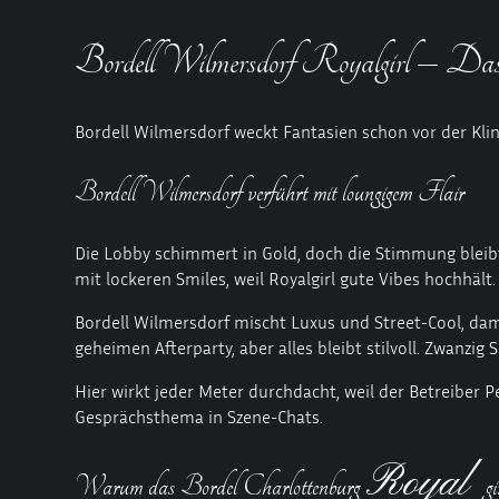
Bordell Wilmersdorf Royalgirl – Da
Bordell Wilmersdorf weckt Fantasien schon vor der Kling
Bordell Wilmersdorf verführt mit loungigem Flair
Die Lobby schimmert in Gold, doch die Stimmung bleibt
mit lockeren Smiles, weil Royalgirl gute Vibes hochhält.
Bordell Wilmersdorf mischt Luxus und Street-Cool, damit
geheimen Afterparty, aber alles bleibt stilvoll. Zwanzi
Hier wirkt jeder Meter durchdacht, weil der Betreiber P
Gesprächsthema in Szene-Chats.
Royal
Warum das Bordel Charlottenburg
g