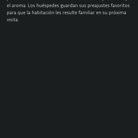
el aroma. Los huéspedes guardan sus preajustes favoritos
para que la habitación les resulte familiar en su próxima
visita.
Los macarons ecológicos y el Prosecco helado se enfrían
en el minibar. Esta atención al detalle le ha valido a Bordel
Charlottenburg una reputación que va mucho más allá de
los límites del distrito.
Service Deluxe mezcla champán y ritmos fríos
El lujo se nutre del servicio. En el burdel de Wilmersdorf,
un equipo invisible se ocupa de todas tus necesidades. El
barista espuma capuchino de avena, el mayordomo
plancha cuellos de camisa a petición. Una aplicación
permite pedir aperitivos sin charlas triviales. El calor
humano permanece a pesar del confort tecnológico.
Las azafatas se ríen, memorizan los nombres de pila,