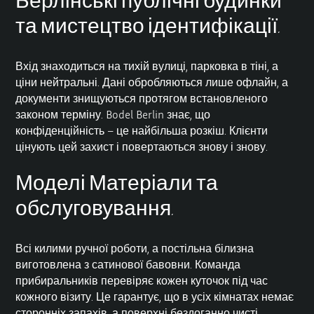
Берлінські публічні будинки
та мистецтво ідентифікації.
Вхід знаходиться на тихій вулиці, парковка в тіні, а
ціни нейтральні. Дані обробляються лише офлайн, а
документи знищуються протягом встановленого
законом терміну. Bodel Berlin знає, що
конфіденційність – це найбільша розкіш. Клієнти
цінують цей захист і повертаються знову і знову.
Моделі Матеріали та
обслуговування.
Всі килими ручної роботи, а постільна білизна
виготовлена з сатинової бавовни. Команда
прибиральників перевіряє кожен куточок під час
кожного візиту. Це гарантує, що в усіх кімнатах немає
сторонніх запахів, а поверхні бездоганно чисті.