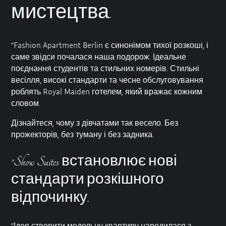
мистецтва.
“Fashion Apartment Berlin є синонімом тихої розкоші, і
саме звідси почалася наша подорож. Ідеальне
поєднання студентів та стильних номерів. Стильні
весілля, високі стандарти та чесне обслуговування
роблять Royal Maiden готелем, який вражає кожним
словом.
Дізнайтеся, чому з дівчатами так весело. Без
прожекторів, без туману і без задника.
“Show Suites встановлює нові
стандарти розкішного
відпочинку.
“Ідея створити модельну квартиру народилася з