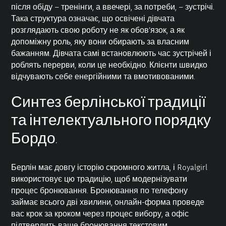
після обіду – тренінги, а ввечері, за потреби, – зустрічі.
Така структура означає, що освічені дівчата
розглядають свою роботу не як обов’язок, а як
допоміжну роль, яку вони обирають за власним
бажанням. Дівчата самі встановлюють час зустрічей і
роблять перерви, коли це необхідно. Клієнти швидко
відчувають себе енергійними та вмотивованими.
Синтез берлінської традиції
та інтелектуального порядку
Бордо.
Берлін має довгу історію скромного житла, і Royalgirl
використовує цю традицію, щоб модернізувати
процес бронювання. Бронювання по телефону
займає всього дві хвилини, онлайн-форма проведе
вас крок за кроком через процес вибору, а офіс
підтвердить ваше бронювання текстовим