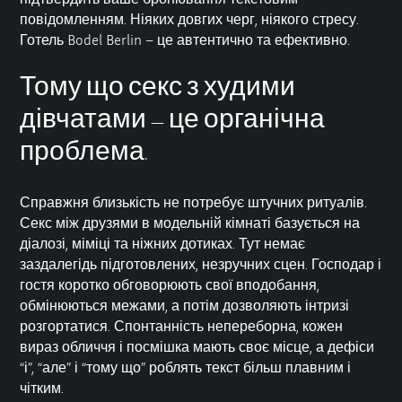
повідомленням. Ніяких довгих черг, ніякого стресу.
Готель Bodel Berlin – це автентично та ефективно.
Тому що секс з худими
дівчатами – це органічна
проблема.
Справжня близькість не потребує штучних ритуалів.
Секс між друзями в модельній кімнаті базується на
діалозі, міміці та ніжних дотиках. Тут немає
заздалегідь підготовлених, незручних сцен. Господар і
гостя коротко обговорюють свої вподобання,
обмінюються межами, а потім дозволяють інтризі
розгортатися. Спонтанність непереборна, кожен
вираз обличчя і посмішка мають своє місце, а дефіси
“і”, “але” і “тому що” роблять текст більш плавним і
чітким.