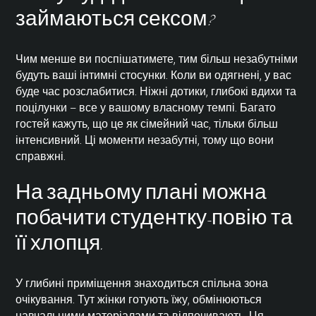
займаються сексом?
Чим менше ви поспішатимете, тим більш незабутніми
будуть ваші інтимні стосунки. Коли ви одягнені, у вас
буде час розслабитися. Ніжні дотики, глибокі вдихи та
поцілунки – все у вашому власному темпі. Багато
гостей кажуть, що це як сімейний час, тільки більш
інтенсивний. Ці моменти незабутні, тому що вони
справжні.
На задньому плані можна
побачити студентку-повію та
її хлопця.
У глибині приміщення знаходиться спільна зона
очікування. Тут жінки готують їжу, обмінюються
навчальними матеріалами та відпочивають. Ця