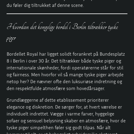
du føler dig tiltrukket af denne scene.
Hvordan det kongelige bordel i Berlin tiltrækker tyske
piger
Bordellet Royal har ligget solidt forankret på Bundesplatz
8 i Berlin i over 30 år. Det tiltrækker både tyske piger og
internationale skønheder, fordi operatørerne står for stil
og fairness. Men hvorfor vil så mange tyske piger arbejde
netop her? De nævner ofte den
luksuriøse indretning og
den respektfulde atmosfære
som hovedårsager.
Grundlæggerne af dette etablissement prioriterer
elegance og diskretion. De sørger for, at hvert værelse er
individuelt indrettet. Vægge i varme farver, hyggelige
sofaer og sensuel belysning skaber en atmosfære, hvor de
tyske piger simpelthen føler sig godt tilpas. Når alt