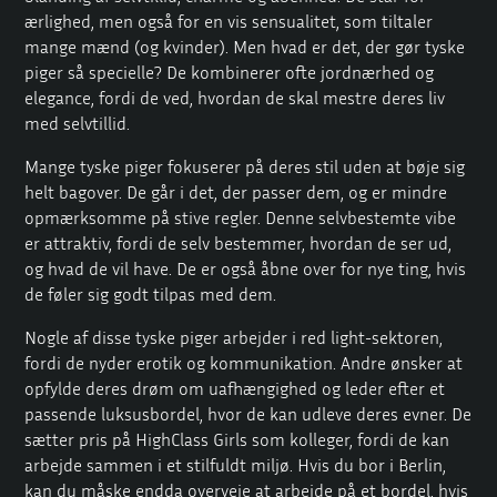
ærlighed, men også for en vis sensualitet, som tiltaler
mange mænd (og kvinder). Men hvad er det, der gør tyske
piger så specielle? De kombinerer ofte jordnærhed og
elegance, fordi de ved, hvordan de skal mestre deres liv
med selvtillid.
Mange tyske piger fokuserer på deres stil uden at bøje sig
helt bagover. De går i det, der passer dem, og er mindre
opmærksomme på stive regler. Denne selvbestemte vibe
er attraktiv, fordi de selv bestemmer, hvordan de ser ud,
og hvad de vil have. De er også åbne over for nye ting, hvis
de føler sig godt tilpas med dem.
Nogle af disse tyske piger arbejder i red light-sektoren,
fordi de nyder erotik og kommunikation. Andre ønsker at
opfylde deres drøm om uafhængighed og leder efter et
passende luksusbordel, hvor de kan udleve deres evner. De
sætter pris på HighClass Girls som kolleger, fordi de kan
arbejde sammen i et stilfuldt miljø. Hvis du bor i Berlin,
kan du måske endda overveje at arbejde på et bordel, hvis