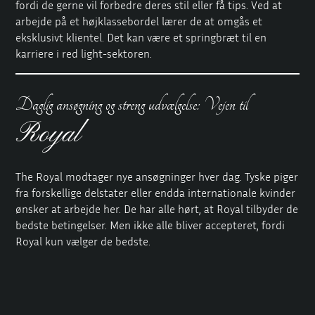
fordi de gerne vil forbedre deres stil eller få tips. Ved at
arbejde på et højklassebordel lærer de at omgås et
eksklusivt klientel. Det kan være et springbræt til en
karriere i red light-sektoren.
Daglig ansøgning og streng udvælgelse: Vejen til
Royal
The Royal modtager nye ansøgninger hver dag. Tyske piger
fra forskellige delstater eller endda internationale kvinder
ønsker at arbejde her. De har alle hørt, at Royal tilbyder de
bedste betingelser. Men ikke alle bliver accepteret, fordi
Royal kun vælger de bedste.
Der er også en audition, hvor kvinderne ikke kun skal
score point visuelt, men også med hensyn til
kommunikation og opførsel. Du kan se fantastisk ud, men