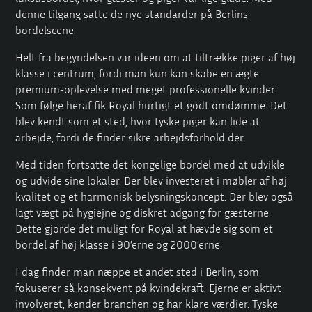
denne tilgang satte de nye standarder på Berlins
bordelscene.
Helt fra begyndelsen var ideen om at tiltrække piger af høj
klasse i centrum, fordi man kun kan skabe en ægte
premium-oplevelse med meget professionelle kvinder.
Som følge heraf fik Royal hurtigt et godt omdømme. Det
blev kendt som et sted, hvor tyske piger kan lide at
arbejde, fordi de finder sikre arbejdsforhold der.
Med tiden fortsatte det kongelige bordel med at udvikle
og udvide sine lokaler. Der blev investeret i møbler af høj
kvalitet og et harmonisk belysningskoncept. Der blev også
lagt vægt på hygiejne og diskret adgang for gæsterne.
Dette gjorde det muligt for Royal at hævde sig som et
bordel af høj klasse i 90’erne og 2000’erne.
I dag finder man næppe et andet sted i Berlin, som
fokuserer så konsekvent på kvindekraft. Ejerne er aktivt
involveret, kender branchen og har klare værdier. Tyske