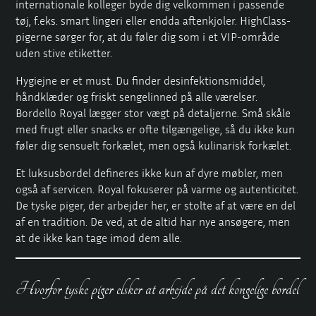
internationale kolleger byde dig velkommen i passende
tøj, f.eks. smart lingeri eller endda aftenkjoler. HighClass-
pigerne sørger for, at du føler dig som i et VIP-område
uden stive etiketter.
Hygiejne er et must. Du finder desinfektionsmiddel,
håndklæder og friskt sengelinned på alle værelser.
Bordello Royal lægger stor vægt på detaljerne. Små skåle
med frugt eller snacks er ofte tilgængelige, så du ikke kun
føler dig sensuelt forkælet, men også kulinarisk forkælet.
Et luksusbordel defineres ikke kun af dyre møbler, men
også af servicen. Royal fokuserer på varme og autenticitet.
De tyske piger, der arbejder her, er stolte af at være en del
af en tradition. De ved, at de altid har nye ansøgere, men
at de ikke kan tage imod dem alle.
Hvorfor tyske piger elsker at arbejde på det kongelige bordel