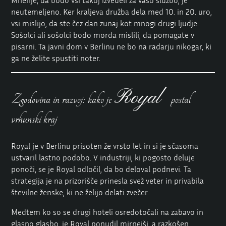
neutemeljeno. Ker kraljeva družba dela med 10. in 20. uro,
vsi mislijo, da ste čez dan zunaj kot mnogi drugi ljudje.
Sošolci ali sošolci bodo morda mislili, da pomagate v
pisarni. Ta javni dom v Berlinu ne bo na radarju nikogar, ki
ga ne želite spustiti noter.
Royal
Zgodovina in razvoj: kako je
postal
vrhunski kraj
Royal je v Berlinu prisoten že vrsto let in si je sčasoma
ustvaril lastno podobo. V industriji, ki pogosto deluje
ponoči, se je Royal odločil, da bo deloval podnevi. Ta
strategija je na prizorišče prinesla svež veter in privabila
številne ženske, ki ne želijo delati zvečer.
Medtem ko so se drugi hoteli osredotočali na zabavo in
glasno glasbo, je Royal ponudil mirnejši, a razkošen