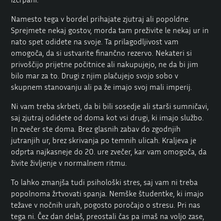
Namesto tega v bordel prihajate zjutraj ali popoldne.
Sprejmete nekaj gostov, morda tam preživite le nekaj ur in
nato spet odidete na svoje. Ta prilagodljivost vam
omogoča, da si ustvarite finančno rezervo. Nekateri si
privoščijo prijetne počitnice ali nakupujejo, ne da bi jim
bilo mar za to. Drugi z njim plačujejo svojo sobo v
skupnem stanovanju ali pa že imajo svoj mali imperij.
Ni vam treba skrbeti, da bi bili sosedje ali starši sumničavi,
saj zjutraj odidete od doma kot vsi drugi, ki imajo službo.
In zvečer ste doma. Brez glasnih zabav do zgodnjih
jutranjih ur, brez skrivanja po temnih ulicah. Kraljeva je
odprta najkasneje do 20. ure zvečer, kar vam omogoča, da
živite življenje v normalnem ritmu.
To lahko zmanjša tudi psihološki stres, saj vam ni treba
popolnoma žrtvovati spanja. Nemške študentke, ki imajo
težave v nočnih urah, pogosto poročajo o stresu. Pri nas
tega ni. Čez dan delaš, preostali čas pa imaš na voljo zase,