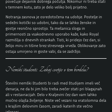
povečuje dejavnik dobrega počutja. Nikomur ni treba stati
v temnem kotu, zato je delo veliko bolj prijetno.
Notranja zasnova je osredotočena na udobje. Postelje in
sedežni kotički so udobni, tako da se lahko ženske in
gostje resnično sprostijo. Ta mešanica sloga in
primernosti za vsakodnevno uporabo kaže, kako Royal
razmišlja o dnevnih strankah. Tisti, ki pridejo čez dan, si
želijo miru in tišine brez stresnega vrveža. Oblikovanje zato
ostaja umirjeno in goste vabi, da se zadržijo.
Nemški študenti: Zakaj cvetijo v tem bordelu?
Številni nemški študenti bi radi med študijem imeli več
denarja, ne da bi jim bilo treba zvečer stati pri blagajnah
ali v restavracijah. Delo v Kraljevini čez dan vam lahko
močno olajša življenje. Niste več vezani na vratolomna dela
s krajšim delovnim časom, zaradi katerih ste večno
izčrpani.