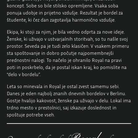
koncept. Sobe so bile stilsko opremljene. Vsaka soba
ponuja udobje in prijetno vzdušje. Rezultat je bordel za
študente, ki čez dan zagotavlja harmonično vzdušje.
Ekipa, ki stoji za njim, je bila vedno odprta za nove ideje.
Ženske, ki uživajo v ustvarjalnih storitvah, so tu našle svoj
prostor. Seveda pa je tudi zelo klasičen. V vsakem primeru
sta spoštovanje in dobro počutje najpomembnejši
prednostni nalogi. To načelo je ohranilo Royal na pravi
poti in poskrbelo, da je postal iskan kraj, ko pomislite na
“delo v bordelu”.
Leta so minevala in Royal je ostal zvest samemu sebi.
Danes je eden najbolj znanih dnevnih bordelov v Berlinu.
Gostje hvalijo kakovost, ženske pa uživajo v delu. Lokal ima
trdno mesto v prestolnici, saj izkazuje doslednost in
spoštuje potrebe vseh.