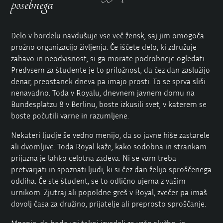
posebnega
Delo v bordelu navdušuje vse več žensk, saj jim omogoča
prožno organizacijo življenja. Če iščete delo, ki združuje
zabavo in neodvisnost, si ga morate podrobneje ogledati.
Predvsem za študente je to priložnost, da čez dan zaslužijo
denar, preostanek dneva pa imajo prosti. To se sprva sliši
nenavadno. Toda v Royalu, dnevnem javnem domu na
Bundesplatzu 8 v Berlinu, boste izkusili svet, v katerem se
boste počutili varne in razumljene.
Nekateri ljudje še vedno menijo, da so javne hiše zastarele
ali dvomljive. Toda Royal kaže, kako sodobna in strankam
prijazna je lahko celotna zadeva. Ni se vam treba
pretvarjati in spoznati ljudi, ki si čez dan želijo sproščenega
oddiha. Če ste študent, se to odlično ujema z vašim
urnikom. Zjutraj ali popoldne greš v Royal, zvečer pa imaš
dovolj časa za družino, prijatelje ali preprosto sproščanje.
Mnenje, da bodo vsi takoj izvedeli za vašo službo, je