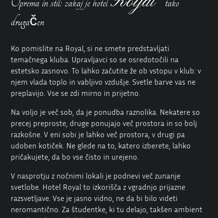
Royal
Oprema in stil: zakaj je hotel
tako
drugačen
Ko pomislite na Royal, si ne smete predstavljati
temačnega kluba. Upravljavci so se osredotočili na
estetsko zasnovo. To lahko začutite že ob vstopu v klub: v
njem vlada toplo in vabljivo vzdušje. Svetle barve vas ne
preplavijo. Vse se zdi mirno in prijetno.
Na voljo je več sob, da je ponudba raznolika. Nekatere so
precej preproste, druge ponujajo več prostora in so bolj
razkošne. V eni sobi je lahko več prostora, v drugi pa
udoben kotiček. Ne glede na to, katero izberete, lahko
pričakujete, da bo vse čisto in urejeno.
V nasprotju z nočnimi lokali je podnevi več zunanje
svetlobe. Hotel Royal to izkorišča z vgradnjo prijazne
razsvetljave. Vse je jasno vidno, ne da bi bilo videti
neromantično. Za študentke, ki tu delajo, takšen ambient