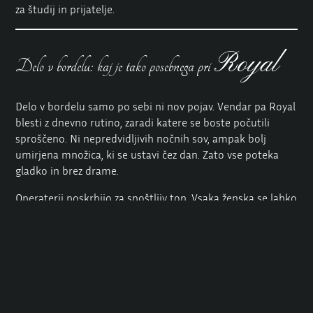
za študij in prijatelje.
Royal
Delo v bordelu: kaj je tako posebnega pri
Delo v bordelu samo po sebi ni nov pojav. Vendar pa Royal
blesti z dnevno rutino, zaradi katere se boste počutili
sproščeno. Ni nepredvidljivih nočnih sov, ampak bolj
umirjena množica, ki se ustavi čez dan. Zato vse poteka
gladko in brez drame.
Operaterji poskrbijo za spoštljiv ton. Vsaka ženska se lahko
sama odloči, koliko in kdaj bo delala. Spontano lahko
rečete, da danes ne boste prišli do 12. ure, ker ste imeli
pred tem predavanje. Lahko pa ostanete do poznega
popoldneva, če imate čas.
Ker to delo poteka podnevi, za budnost ne potrebujete
posebnih nočnih dodatkov ali dodatnih energijskih pijač.