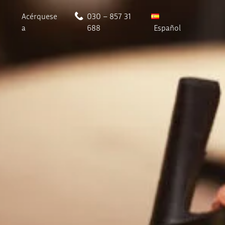
Acérquese
030 – 857 31
a
688
Español