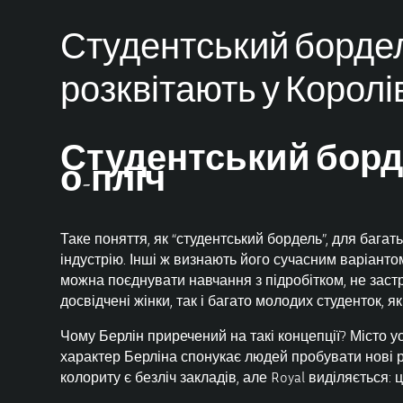
Студентський бордель
розквітають у Корол
Студентський бордел
о-пліч
Таке поняття, як “студентський бордель”, для бага
індустрію. Інші ж визнають його сучасним варіант
можна поєднувати навчання з підробітком, не застр
досвідчені жінки, так і багато молодих студенток, 
Чому Берлін приречений на такі концепції? Місто у
характер Берліна спонукає людей пробувати нові р
колориту є безліч закладів, але Royal виділяється: