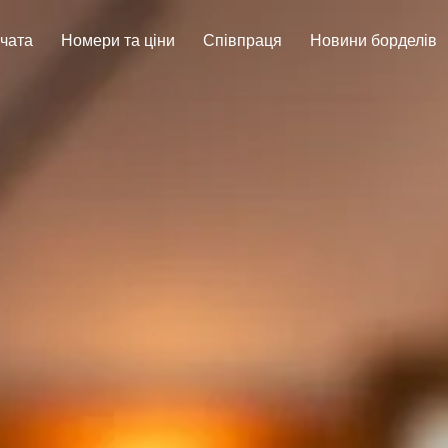
вчата
Номери та ціни
Співпраця
Новини борделів