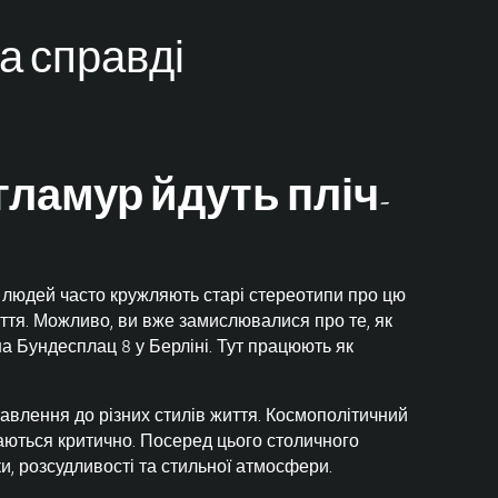
а справді
гламур йдуть пліч-
ті людей часто кружляють старі стереотипи про цю
ття. Можливо, ви вже замислювалися про те, як
на Бундесплац 8 у Берліні. Тут працюють як
ставлення до різних стилів життя. Космополітичний
маються критично. Посеред цього столичного
ки, розсудливості та стильної атмосфери.