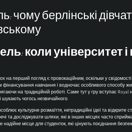
: чому берлінські дівчат
івському
ь: коли університет і 
тьох на перший погляд є провокаційним, оскільки у свідомос
ом фінансування навчання і водночас особливого способу жи
ягаючи на традиційній роботі. Саме тут у гру вступає Royal 
які шукають чогось незвичайного.
особлює культурне розмаїття, нетрадиційні ідеї та відкрите 
ечі та досліджувати шляхи, які в інших місцях часто сприй
 це надійне місце для студенток, які цінують поєднання безпе